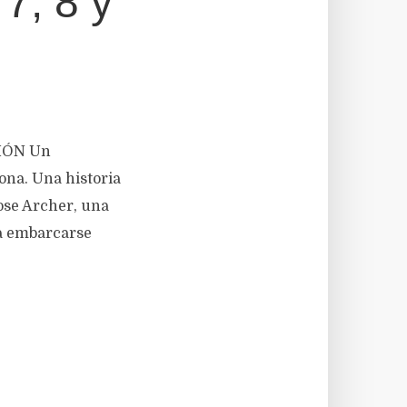
7, 8 y
CIÓN Un
ona. Una historia
Rose Archer, una
 a embarcarse