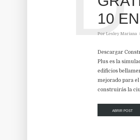
D
GRATI
10 E
Por
Lesley Mariana
Descargar Const
Plus es la simul
edificios bellam
mejorado para el 
construirás la ci
ABRIR POST