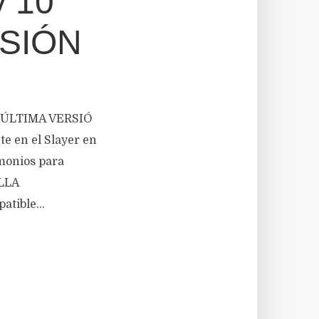
y 10
RSIÓN
L ÚLTIMA VERSIÓ
e en el Slayer en
monios para
ALLA
tible...