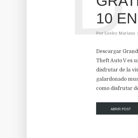
D
GRATI
10 E
Por
Lesley Mariana
Descargar Grand
Theft Auto V es 
disfrutar de la v
galardonado mund
como disfrutar d
ABRIR POST