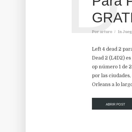
D
Para 
GRAT
Por
arturo
In
Jueg
Left 4 dead 2 pa
Dead 2 (L4D2) es 
op número 1 de 20
por las ciudades
Orleans a lo larg
ABRIR POST