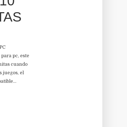
 10
TAS
 PC
ara pc, este
nitas cuando
 juegos, el
tible...