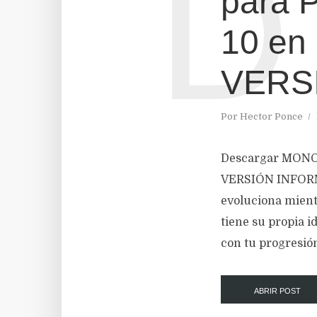
D
para 
10 en
VERS
Por
Hector Ponce
Descargar MONO
VERSIÓN INFORMA
evoluciona mient
tiene su propia i
con tu progresión
ABRIR POST