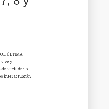
, 8 y
AÑOL ÚLTIMA
vive y
ada vecindario
tes interactuarán