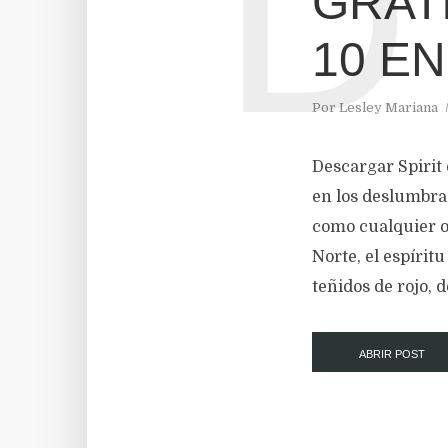
D
GRATI
10 E
Por
Lesley Mariana
Descargar Spirit
en los deslumbran
como cualquier ot
Norte, el espírit
teñidos de rojo, 
ABRIR POST