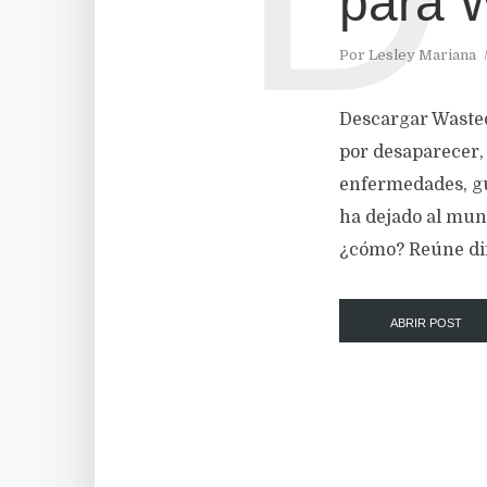
para 
Por
Lesley Mariana
Descargar Waste
por desaparecer, 
enfermedades, gu
ha dejado al mund
¿cómo? Reúne dife
ABRIR POST