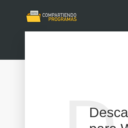
D
Desca