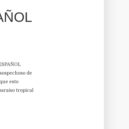
PAÑOL
n ESPAÑOL
sospechoso de
que esto
araíso tropical