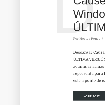
D
Cause
Windo
ÚLTI
Por
Hector Ponce
Descargar Causa 
ÚLTIMA VERSIÓN 
acumular armas d
representa para l
esté a punto de e
ABRIR POST