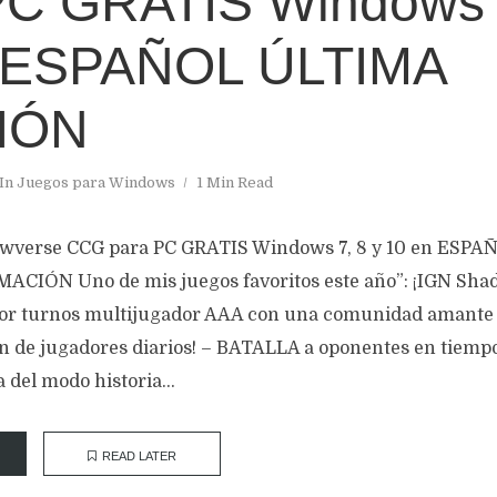
PC GRATIS Windows 7
 ESPAÑOL ÚLTIMA
IÓN
In
Juegos para Windows
1 Min Read
wverse CCG para PC GRATIS Windows 7, 8 y 10 en ESP
CIÓN Uno de mis juegos favoritos este año”: ¡IGN Sha
por turnos multijugador AAA con una comunidad amante d
n de jugadores diarios! – BATALLA a oponentes en tiempo 
 del modo historia...
READ LATER