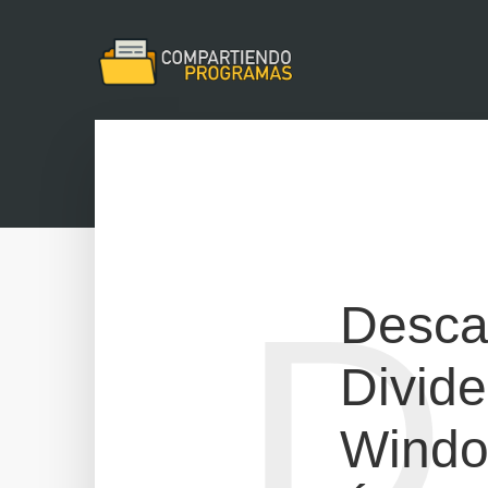
D
Desca
Divid
Windo