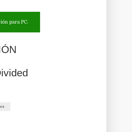
ción para PC.
IÓN
ivided
ows