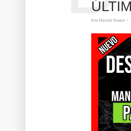
ÚLTI
Por
Hector Ponce