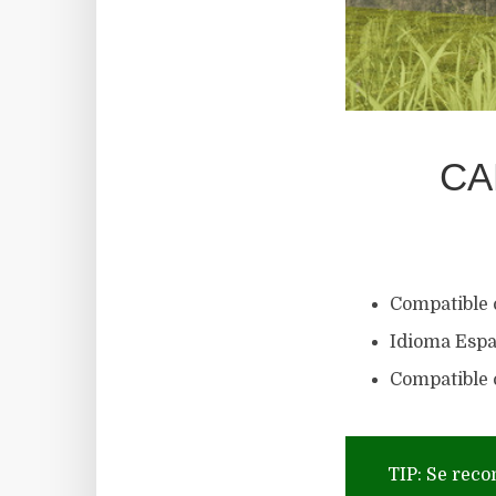
CA
Compatible 
Idioma Espa
Compatible c
TIP: Se reco