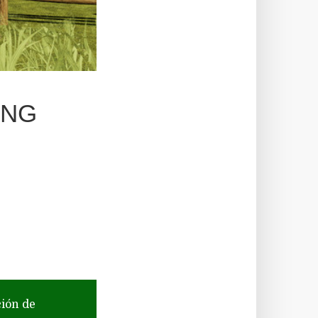
ING
ción de