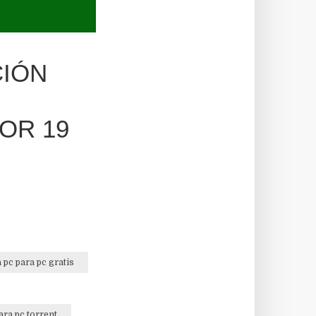
CIÓN
OR 19
pc para pc gratis
ra pc torrent