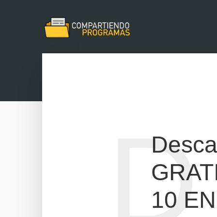
D
Desca
GRATI
10 E