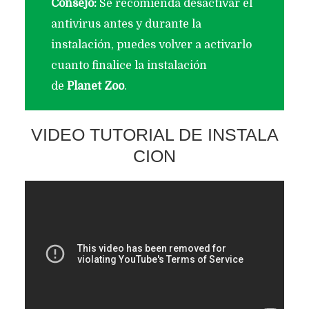
Consejo:
Se recomienda desactivar el
antivirus antes y durante la
instalación, puedes volver a activarlo
cuanto finalice la instalación
de
Planet Zoo
.
VIDEO TUTORIAL DE INSTALA
CION