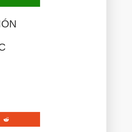
IÓN
C