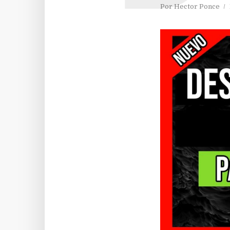
Por
Hector Ponce