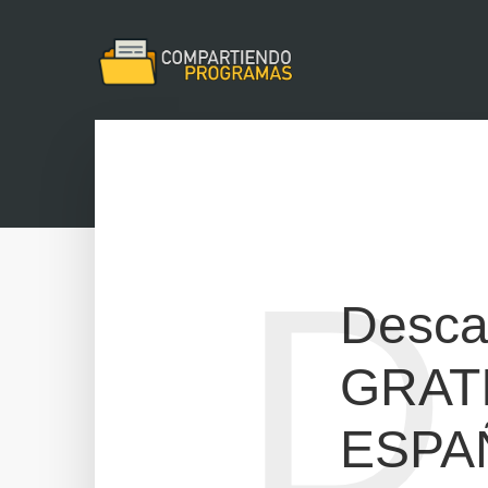
D
Desca
GRATI
ESPA