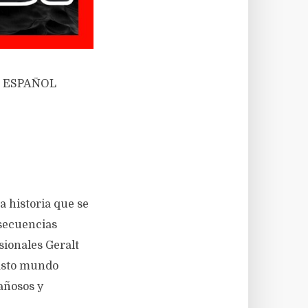
en ESPAÑOL
a historia que se
nsecuencias
ionales Geralt
vasto mundo
tañosos y