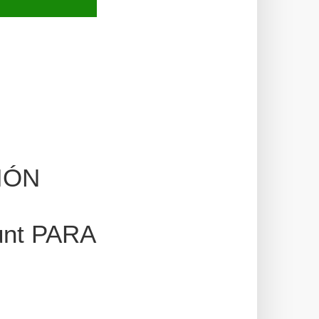
IÓN
unt PARA