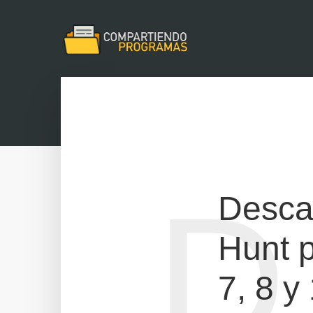
D
Descar
Hunt 
7, 8 