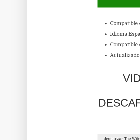
Compatible 
Idioma Espa
Compatible c
Actualizado 
VI
DESCARG
descargar The Witc