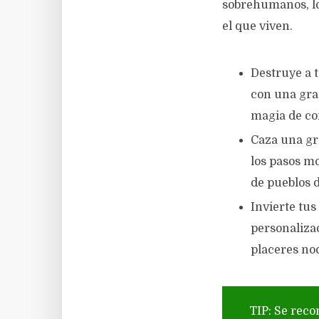
sobrehumanos, lo
el que viven.
Destruye a 
con una gra
magia de co
Caza una gr
los pasos m
de pueblos 
Invierte tu
personalizad
placeres no
TIP: Se reco