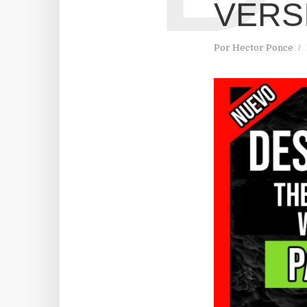
VERS
Por
Hector Ponce