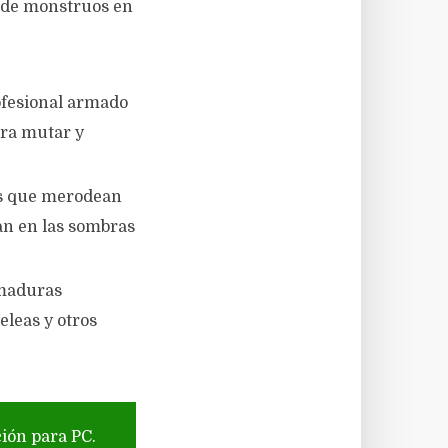
 de monstruos en
ofesional armado
ara mutar y
es que merodean
an en las sombras
rmaduras
eleas y otros
ción para PC.