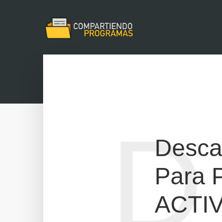
D
Desca
Para P
ACTI