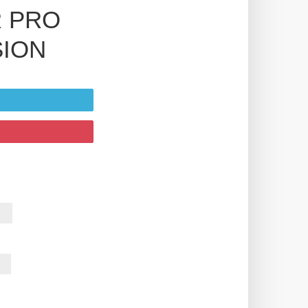
 PRO
SION