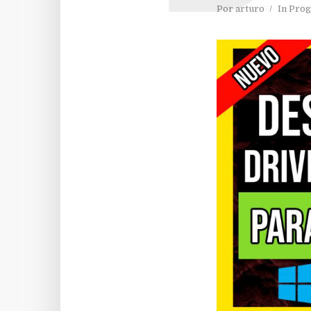
Por
arturo
In
Prog