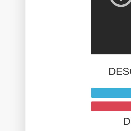
DES
D