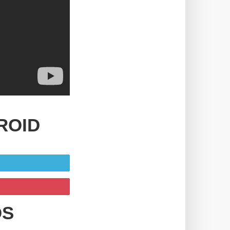
ROID
OS