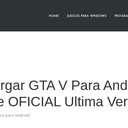
HOME
JUEGOS PARA WINDOWS
PROGRA
rgar GTA V Para And
e OFICIAL Ultima Ver
os para Android