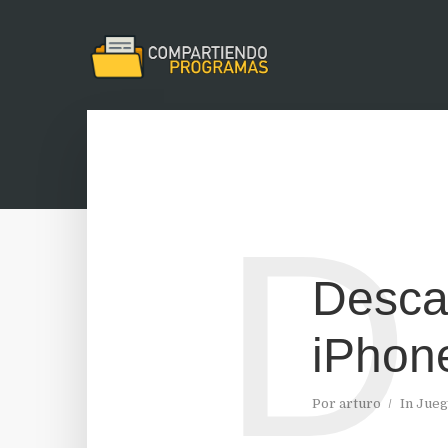
D
Desca
iPhon
Por
arturo
In
Jueg