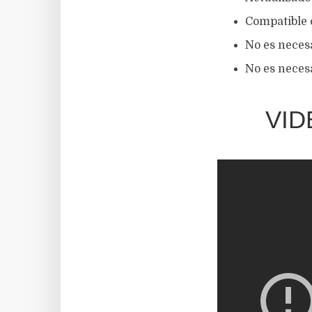
Compatible 
No es neces
No es neces
VID